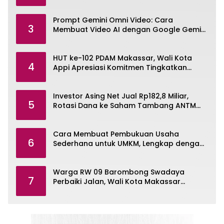
Prompt Gemini Omni Video: Cara
3
Membuat Video AI dengan Google Gemini
Omni
HUT ke-102 PDAM Makassar, Wali Kota
4
Appi Apresiasi Komitmen Tingkatkan
Pelayanan Air Bersih
Investor Asing Net Jual Rp182,8 Miliar,
5
Rotasi Dana ke Saham Tambang ANTM
dan TINS
Cara Membuat Pembukuan Usaha
6
Sederhana untuk UMKM, Lengkap dengan
Contohnya
Warga RW 09 Barombong Swadaya
7
Perbaiki Jalan, Wali Kota Makassar
Diminta Turun Tangan