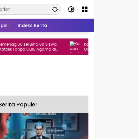
pini
Indeks Berita
g Sulsel Bina 60 Siswa
Kalapas Bulukumba Resmi Buka Pe
k Tanpa Guru Agama di
Olahraga dan Seni Warga Binaan
Berita Populer