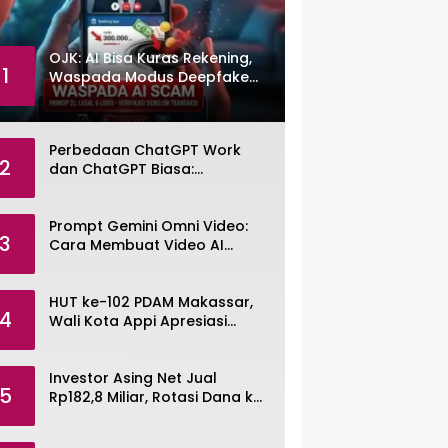
OJK: AI Bisa Kuras Rekening,
1
Waspada Modus Deepfake
dan Voice Cloning
Perbedaan ChatGPT Work
2
dan ChatGPT Biasa:
Pengertian, Fitur, dan Pilihan
Paket
Prompt Gemini Omni Video:
3
Cara Membuat Video AI
dengan Google Gemini Omni
HUT ke-102 PDAM Makassar,
4
Wali Kota Appi Apresiasi
Komitmen Tingkatkan
Pelayanan Air Bersih
Investor Asing Net Jual
5
Rp182,8 Miliar, Rotasi Dana ke
Saham Tambang ANTM dan
TINS