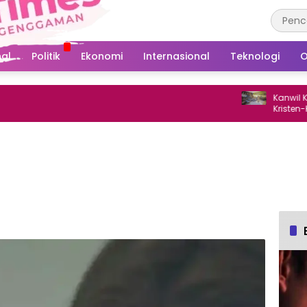
al
Politik
Ekonomi
Internasional
Teknologi
O
Kanwil Kemena
Kristen-Katoli
Gowa