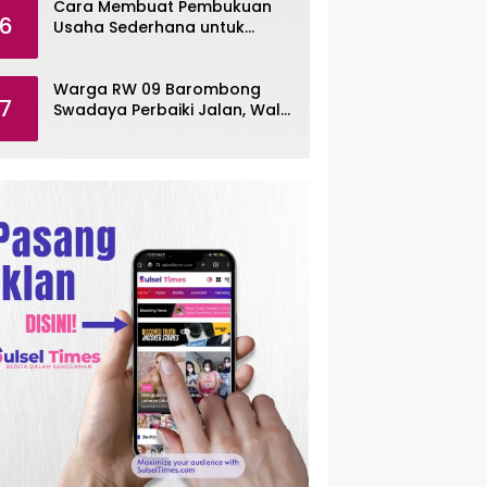
Cara Membuat Pembukuan
6
Usaha Sederhana untuk
UMKM, Lengkap dengan
Contohnya
Warga RW 09 Barombong
7
Swadaya Perbaiki Jalan, Wali
Kota Makassar Diminta Turun
Tangan