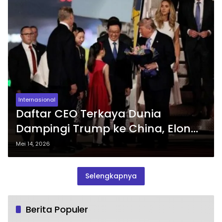
Internasional
Daftar CEO Terkaya Dunia
Dampingi Trump ke China, Elon
Musk hingga Tim Cook
Mei 14, 2026
Selengkapnya
Berita Populer