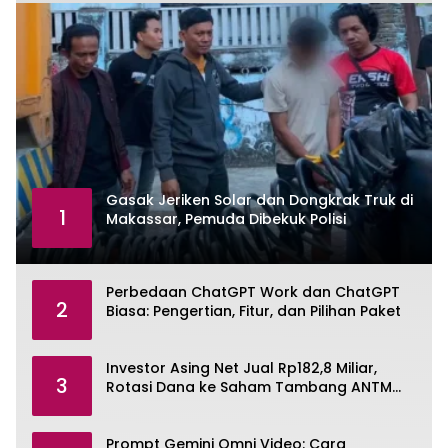
Gasak Jeriken Solar dan Dongkrak Truk di
1
Makassar, Pemuda Dibekuk Polisi
Perbedaan ChatGPT Work dan ChatGPT
2
Biasa: Pengertian, Fitur, dan Pilihan Paket
Investor Asing Net Jual Rp182,8 Miliar,
3
Rotasi Dana ke Saham Tambang ANTM
dan TINS
Prompt Gemini Omni Video: Cara