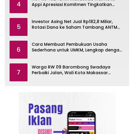
4
Appi Apresiasi Komitmen Tingkatkan
Pelayanan Air Bersih
Investor Asing Net Jual Rp182,8 Miliar,
5
Rotasi Dana ke Saham Tambang ANTM
dan TINS
Cara Membuat Pembukuan Usaha
6
Sederhana untuk UMKM, Lengkap dengan
Contohnya
Warga RW 09 Barombong Swadaya
7
Perbaiki Jalan, Wali Kota Makassar
Diminta Turun Tangan